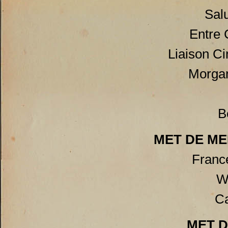
Salu
Entre 
Liaison C
Morgan
B
MET DE M
Franc
W
C
MET D