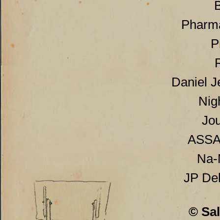
Pharma
P
Daniel J
Nig
Jo
ASSAR
Na-
JP De
© Sal